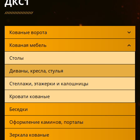
ДКС1
Кованые ворота
Кованая мебель
Столы
Диваны, кресла, стулья
Стеллажи, этажерки и калошницы
Кровати кованые
Беседки
Оформление каминов, порталы
Зеркала кованые