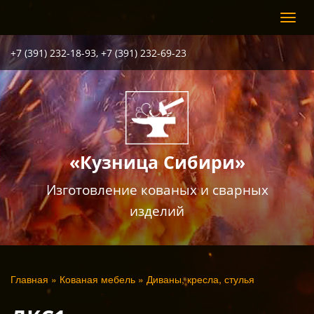
Перейти
Toggl
к
navig
основному
содержанию
+7 (391) 232-18-93, +7 (391) 232-69-23
«Кузница Сибири»
Изготовление кованых и сварных
изделий
Вы
Главная
»
Кованая мебель
»
Диваны, кресла, стулья
здесь